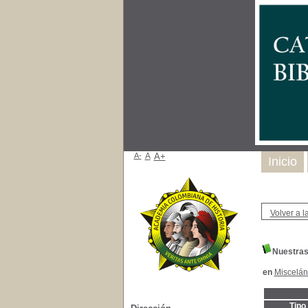
A-
A
A+
Inicio
Volver a la
Nuestras
en
Miscelá
Tipo