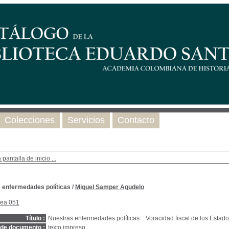
Colecciones
Servicios
Contacto
 pantalla de inicio ...
 enfermedades políticas
/
Miguel Samper Agudelo
nea 051
Título :
Nuestras enfermedades políticas : Voracidad fiscal de los Estado
 de documento :
texto impreso