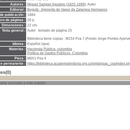
Autores :
Miguel Samper Agudelo (1825-1899)
, Autor
Editorial :
Bogotá : Imprenta de Vapor de Zalamea Hermanos
de publicación :
1884
ro de páginas :
26 p.
Dimensiones :
22 cm.
Nota general :
Autor : tomado de página 25
Biblioteca tiene copias : M154 Pza 7 (Fondo Jorge Pombo Ayerve)
Idioma :
Español (
spa
)
Materias :
Hacienda Pública -colombia
Política de Gastos Públicos -Colombia
Pieza :
M051 Pza 4
ce permanente :
https://biblioteca.academiahistoria.org.co/pmb/opac_css/index.ph
es(0)
plar asociado a este registro