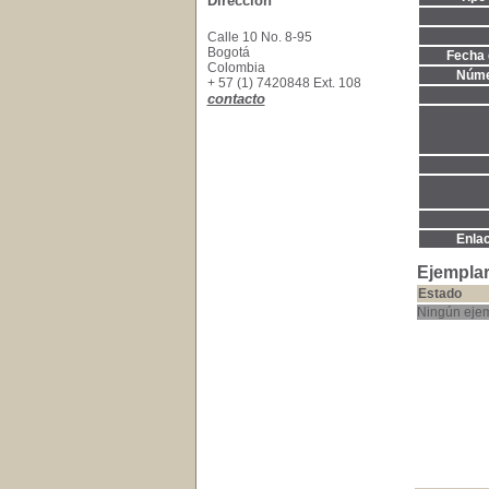
Dirección
Calle 10 No. 8-95
Bogotá
Fecha 
Colombia
Núme
+ 57 (1) 7420848 Ext. 108
contacto
Enla
Ejemplar
Estado
Ningún ejem