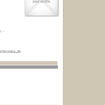
. --
p?lvl=notice_dis