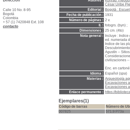
Dirección
Autores :
Konrad Theodor
César Uribe Pi
Editorial :
Bogotá : Escuel
Calle 10 No. 8-95
Bogotá
Fecha de publicación :
1931
Colombia
Número de páginas :
2 v.
+ 57 (1) 7420848 Ext. 108
Il. :
fotogrs. (byn) ;
contacto
Dimensiones :
25 cm. (4to)
Nota general :
Incluye : Indic
ed. numerada de 
Indice de las pl
Descubrimiento
Agustín -- Siti
Consideraciones
civilizaciones -
Enc. en cartoné.
Idioma :
Español (
spa
)
Materias :
Arqueología ag
Excavaciones a
Excavaciones a
Enlace permanente :
https://bibliot
Ejemplares(1)
Código de barras
Número de Ub
007825
571.9 P73a