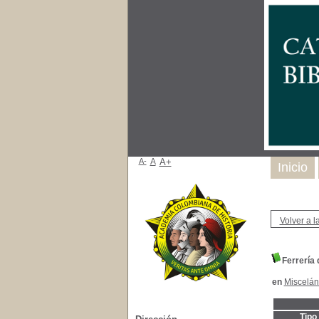
A-
A
A+
Inicio
Volver a la
Ferrería
en
Miscelá
Tipo