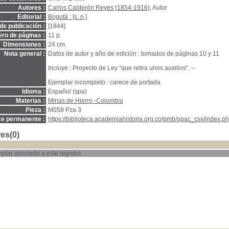
Autores :
Carlos Calderón Reyes (1854-1916)
, Autor
Editorial :
Bogotá : [s. n.]
de publicación :
[1844]
ro de páginas :
11 p.
Dimensiones :
24 cm.
Nota general :
Datos de autor y año de edición : tomados de páginas 10 y 11
Incluye : Proyecto de Ley "que retira unos auxilios". --
Ejemplar incompleto : carece de portada
Idioma :
Español (
spa
)
Materias :
Minas de Hierro -Colombia
Pieza :
M058 Pza 3
ce permanente :
https://biblioteca.academiahistoria.org.co/pmb/opac_css/index.ph
es(0)
plar asociado a este registro