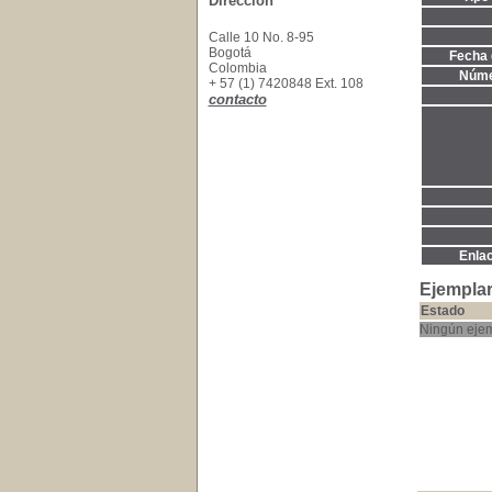
Dirección
Calle 10 No. 8-95
Bogotá
Fecha 
Colombia
Núme
+ 57 (1) 7420848 Ext. 108
contacto
Enla
Ejemplar
Estado
Ningún ejem