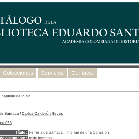
Colecciones
Servicios
Contacto
 pantalla de inicio ...
 de Samacá
/
Carlos Calderón Reyes
nea 058
Título :
Ferrería de Samacá : Informe de una Comisión
 de documento :
texto impreso