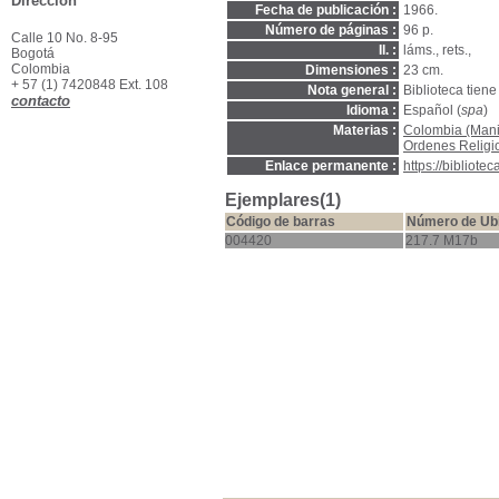
Dirección
Fecha de publicación :
1966.
Número de páginas :
96 p.
Calle 10 No. 8-95
Il. :
láms., rets.,
Bogotá
Colombia
Dimensiones :
23 cm.
+ 57 (1) 7420848 Ext. 108
Nota general :
Biblioteca tiene
contacto
Idioma :
Español (
spa
)
Materias :
Colombia (Mani
Ordenes Religi
Enlace permanente :
https://bibliot
Ejemplares(1)
Código de barras
Número de Ub
004420
217.7 M17b