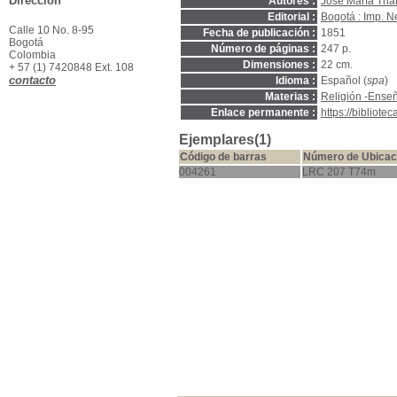
Dirección
Autores :
José María Tri
Editorial :
Bogotá : Imp. 
Calle 10 No. 8-95
Fecha de publicación :
1851
Bogotá
Número de páginas :
247 p.
Colombia
Dimensiones :
22 cm.
+ 57 (1) 7420848 Ext. 108
contacto
Idioma :
Español (
spa
)
Materias :
Religión -Ense
Enlace permanente :
https://bibliot
Ejemplares(1)
Código de barras
Número de Ubicac
004261
LRC 207 T74m