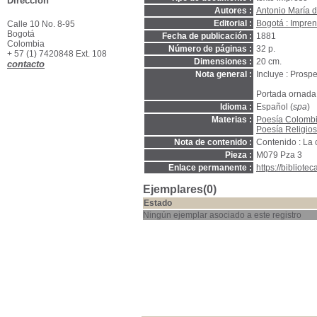
Dirección
Autores :
Antonio María d
Editorial :
Bogotá : Impre
Calle 10 No. 8-95
Bogotá
Fecha de publicación :
1881
Colombia
Número de páginas :
32 p.
+ 57 (1) 7420848 Ext. 108
Dimensiones :
20 cm.
contacto
Nota general :
Incluye : Prosp
Portada ornada
Idioma :
Español (
spa
)
Materias :
Poesía Colombi
Poesía Religio
Nota de contenido :
Contenido : La 
Pieza :
M079 Pza 3
Enlace permanente :
https://bibliot
Ejemplares(0)
Estado
Ningún ejemplar asociado a este registro