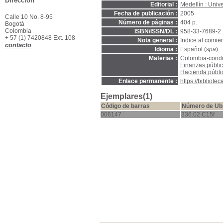
Dirección
Editorial :
Medellín : Univ
Fecha de publicación :
2005
Calle 10 No. 8-95
Número de páginas :
404 p.
Bogotá
Colombia
ISBN/ISSN/DL :
958-33-7689-2
+ 57 (1) 7420848 Ext. 108
Nota general :
Indice al comienz
contacto
Idioma :
Español (
spa
)
Materias :
Colombia-cond
Finanzas públi
Hacienda públi
Enlace permanente :
https://bibliot
Ejemplares(1)
Código de barras
Número de Ub
006147
336.02 C15f