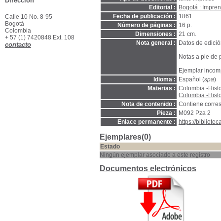
Dirección
Editorial :
Bogotá : Impren
Fecha de publicación :
1861
Calle 10 No. 8-95
Bogotá
Número de páginas :
16 p.
Colombia
Dimensiones :
21 cm.
+ 57 (1) 7420848 Ext. 108
Nota general :
Datos de edició
contacto
Notas a pie de p
Ejemplar incomp
Idioma :
Español (
spa
)
Materias :
Colombia -Histo
Colombia -Histo
Nota de contenido :
Contiene corres
Pieza :
M092 Pza 2
Enlace permanente :
https://bibliot
Ejemplares(0)
Estado
Ningún ejemplar asociado a este registro
Documentos electrónicos