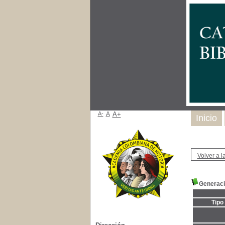
A-
A
A+
Inicio
Volver a la
Generaci
Tipo