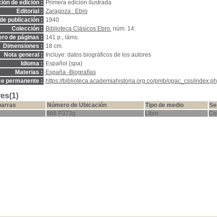
ión de edición :
Primera edición ilustrada
Editorial :
Zaragoza : Ebro
de publicación :
1940
Colección :
Biblioteca Clásicos Ebro.
núm. 14.
ro de páginas :
141 p., láms.
Dimensiones :
18 cm.
Nota general :
Incluye: datos biográficos de los autores
Idioma :
Español (
spa
)
Materias :
España -Biografías
ce permanente :
https://biblioteca.academiahistoria.org.co/pmb/opac_css/index.ph
es(1)
barras
Número de Ubicación
Tipo de medio
Se
868 P373g
Libro
Co