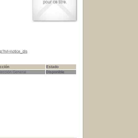
p?lvl=notice_dis
cción
Estado
lección General
Disponible