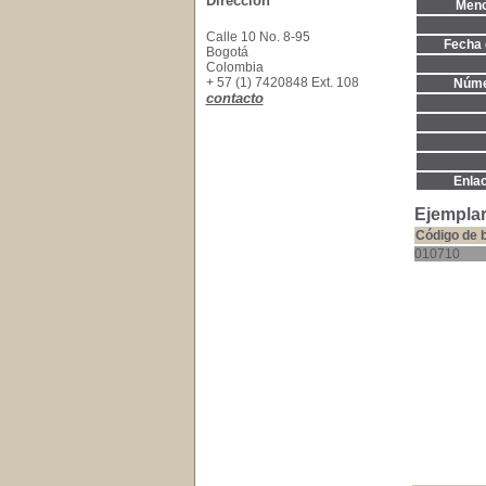
Dirección
Menc
Calle 10 No. 8-95
Fecha 
Bogotá
Colombia
+ 57 (1) 7420848 Ext. 108
Núme
contacto
Enla
Ejemplar
Código de 
010710