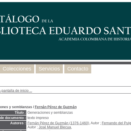
Colecciones
Servicios
Contacto
 pantalla de inicio ...
ones y semblanzas
/
Fernán Pérez de Guzmán
Título :
Generaciones y semblanzas
 de documento :
texto impreso
Autores :
Fernán Pérez de Guzmán (1376-1460)
, Autor ;
Fernando del Pul
Autor ;
José Manuel Blecua
,