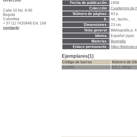
Dirección
Fecha de publicación :
1958
Colección :
Cuadernos de hi
Calle 10 No. 8-95
Número de páginas :
43 p.
Bogotá
Colombia
Il. :
ret., facms.,
+ 57 (1) 7420848 Ext. 108
Dimensiones :
23 cm.
contacto
Nota general :
Bibliografía p. 
Idioma :
Español (
spa
)
Materias :
Biografía
Enlace permanente :
https://bibliot
Ejemplares(1)
Código de barras
Número de Ub
023668
926.1 H63p