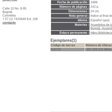
Dirección
Fecha de publicación :
1889
Número de páginas :
242 p.
Calle 10 No. 8-95
Dimensiones :
24 cm.
Bogotá
Colombia
Nota general :
Indice al final de
+ 57 (1) 7420848 Ext. 108
Idioma :
Español (
spa
)
contacto
Materias :
Acuedrdos de l
Bogotá -Acuerd
Enlace permanente :
https://bibliot
Ejemplares(1)
Código de barras
Número de Ubicac
019725
LRC 328.151 B64a