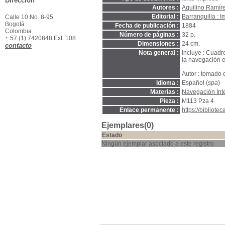
Dirección
Autores :
Aquilino Ramír
Editorial :
Barranquilla : 
Calle 10 No. 8-95
Bogotá
Fecha de publicación :
1884
Colombia
Número de páginas :
32 p.
+ 57 (1) 7420848 Ext. 108
Dimensiones :
24 cm.
contacto
Nota general :
Incluye : Cuadro
la navegación e
Autor : tomado 
Idioma :
Español (
spa
)
Materias :
Navegación Inte
Pieza :
M113 Pza 4
Enlace permanente :
https://bibliot
Ejemplares(0)
Estado
Ningún ejemplar asociado a este registro