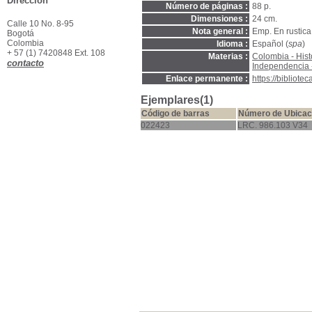
Dirección
Número de páginas :
88 p.
Dimensiones :
24 cm.
Calle 10 No. 8-95
Nota general :
Emp. En rustica
Bogotá
Colombia
Idioma :
Español (
spa
)
+ 57 (1) 7420848 Ext. 108
Materias :
Colombia - Hist
contacto
Independencia 
Enlace permanente :
https://bibliot
Ejemplares(1)
Código de barras
Número de Ubicac
022423
LRC. 986.103 V34