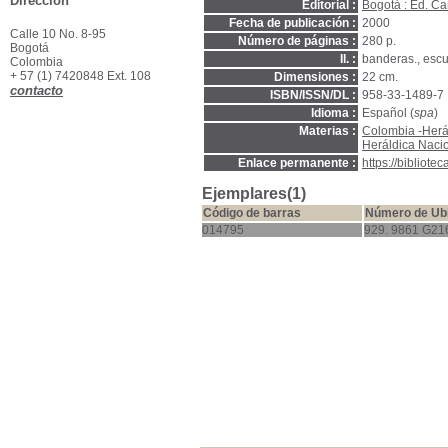
Dirección
Editorial :
Bogotá : Ed. C
Fecha de publicación :
2000
Calle 10 No. 8-95
Número de páginas :
280 p.
Bogotá
Il. :
banderas., escudo
Colombia
+ 57 (1) 7420848 Ext. 108
Dimensiones :
22 cm.
contacto
ISBN/ISSN/DL :
958-33-1489-7
Idioma :
Español (
spa
)
Materias :
Colombia -Herá
Heráldica Naci
Enlace permanente :
https://bibliot
Ejemplares(1)
Código de barras
Número de Ub
014795
929. 9861 G21