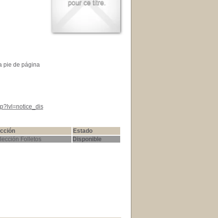
 a pie de página
p?lvl=notice_dis
cción
Estado
lección Folletos
Disponible