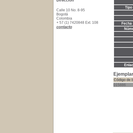
Dirección
Tipo
Calle 10 No. 8-95
Bogotá
Colombia
+ 57 (1) 7420848 Ext. 108
Fecha 
contacto
Núme
Enla
Ejemplar
Código de 
015886