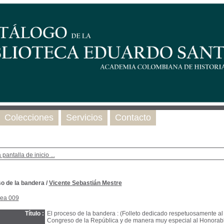
Colecciones
Servicios
Contacto
 pantalla de inicio ...
so de la bandera
/
Vicente Sebastián Mestre
nea 009
Título :
El proceso de la bandera : (Folleto dedicado respetuosamente a
Congreso de la República y de manera muy especial al Honorab