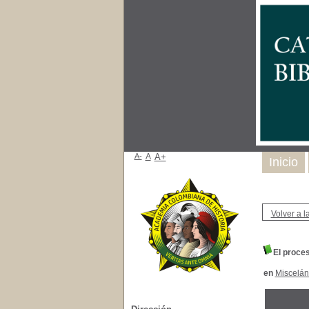
A-
A
A+
Inicio
Volver a la
El proce
en
Miscelá