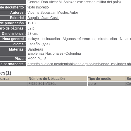
General Don Victor M. Salazar, esclarecido militar del país)
 de documento :
texto impreso
Autores :
Vicente Sebastián Mestre
, Autor
Editorial :
Bogotá : Juan Casís
de publicación :
1913
ro de páginas :
52 p.
Dimensiones :
23 cm.
Nota general :
Incluye : Insinuación.- Algunas referencias.- Introducción.- Notas
Idioma :
Español (
spa
)
Materias :
Banderas
Emblemas Nacionales -Colombia
Pieza :
M009 Pza 5
ce permanente :
https://biblioteca.academiahistoria.org.co/pmb/opac_css/index.ph
es(1)
barras
Número de Ubicación
Tipo de medio
Se
F 929.861 M586p
Libro
Co