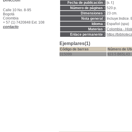
Dirección
Fecha de publicación :
[s. f.]
Número de páginas :
520 p.
Calle 10 No. 8-95
Dimensiones :
23 cm.
Bogotá
Colombia
Nota general :
Incluye:Indice. B
+ 57 (1) 7420848 Ext. 108
Idioma :
Español (
spa
)
contacto
Materias :
Colombia - Hist
Enlace permanente :
https://bibliot
Ejemplares(1)
Código de barras
Número de Ub
015099
923.5 B65L43