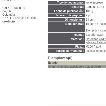
Dirección
Tipo de documento :
texto impreso
Editorial :
Bogotá : [s. n.]
Calle 10 No. 8-95
Fecha de publicación :
1866]
Bogotá
Colombia
Número de páginas :
7 p.
+ 57 (1) 7420848 Ext. 108
Dimensiones :
23 cm.
contacto
Nota general :
Título : de inci
Ejemplar incomp
Idioma :
Español (
spa
)
Materias :
Derechos Civil
Iglesia y Estad
Pieza :
M150 Pza 9
Enlace permanente :
https://bibliot
Ejemplares(0)
Estado
Ningún ejemplar asociado a este registro