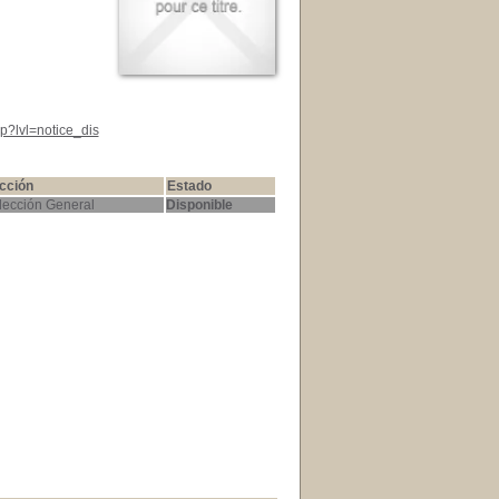
p?lvl=notice_dis
cción
Estado
lección General
Disponible