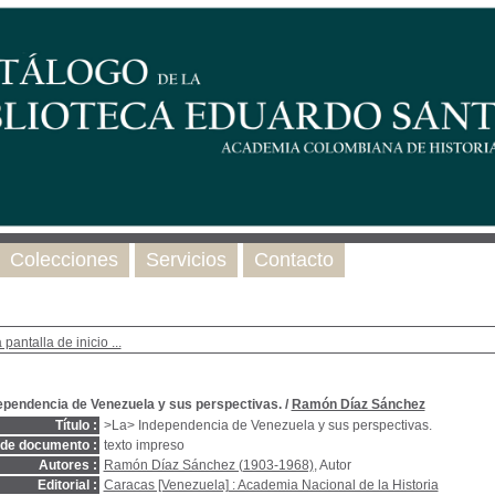
Colecciones
Servicios
Contacto
 pantalla de inicio ...
ependencia de Venezuela y sus perspectivas.
/
Ramón Díaz Sánchez
Título :
>La> Independencia de Venezuela y sus perspectivas.
 de documento :
texto impreso
Autores :
Ramón Díaz Sánchez (1903-1968)
, Autor
Editorial :
Caracas [Venezuela] : Academia Nacional de la Historia