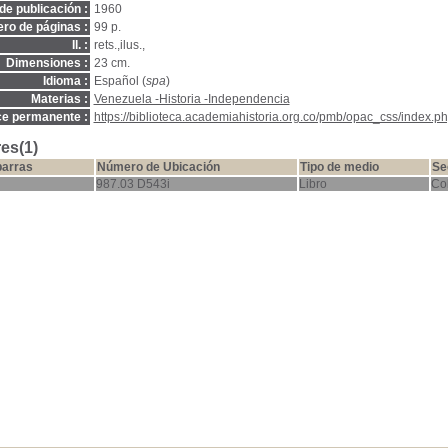
de publicación :
1960
ro de páginas :
99 p.
Il. :
rets.,ilus.,
Dimensiones :
23 cm.
Idioma :
Español (
spa
)
Materias :
Venezuela -Historia -Independencia
ce permanente :
https://biblioteca.academiahistoria.org.co/pmb/opac_css/index.ph
es(1)
barras
Número de Ubicación
Tipo de medio
Se
987.03 D543i
Libro
Co