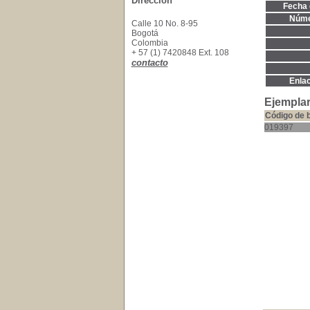
Dirección
Fecha 
Núme
Calle 10 No. 8-95
Bogotá
Colombia
+ 57 (1) 7420848 Ext. 108
contacto
Enla
Ejemplar
Código de 
019397