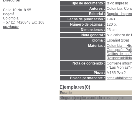
Dirección
Tipo de documento :
texto impreso
Autores :
Colombia. Cong
Calle 10 No. 8-95
Editorial :
Bogotá : Impren
Bogotá
Colombia
Fecha de publicación :
1943
+ 57 (1) 7420848 Ext. 108
Número de páginas :
120 p.
contacto
Dimensiones :
23 cm.
Nota general :
A la cabeza de 
Idioma :
Español (
spa
)
Materias :
Colombia -- His
Corrupción Polí
Delitos de los 
Responsabilidad
Nota de contenido :
Contiene informe
- "Las Monjas".
Pieza :
M185 Pza 2
Enlace permanente :
https://bibliot
Ejemplares(0)
Estado
Ningún ejemplar asociado a este registro