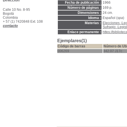
Dirección
Fecha de publicación :
1966
Número de páginas :
169 p.
Calle 10 No. 8-95
Dimensiones :
24 cm.
Bogotá
Colombia
Idioma :
Español (
spa
)
+ 57 (1) 7420848 Ext. 108
Materias :
Elecciones -Le
contacto
Sufragio -Legis
Enlace permanente :
https://bibliot
Ejemplares(1)
Código de barras
Número de Ub
006269
342.07 J17c