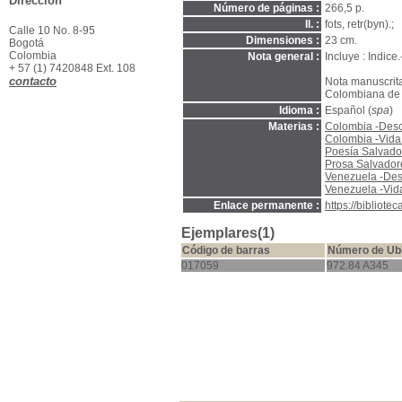
Dirección
Número de páginas :
266,5 p.
Il. :
fots, retr(byn).;
Calle 10 No. 8-95
Dimensiones :
23 cm.
Bogotá
Colombia
Nota general :
Incluye : Indice
+ 57 (1) 7420848 Ext. 108
contacto
Nota manuscrit
Colombiana de H
Idioma :
Español (
spa
)
Materias :
Colombia -Descr
Colombia -Vida 
Poesía Salvad
Prosa Salvado
Venezuela -Desc
Venezuela -Vida
Enlace permanente :
https://bibliot
Ejemplares(1)
Código de barras
Número de Ub
017059
972.84 A345