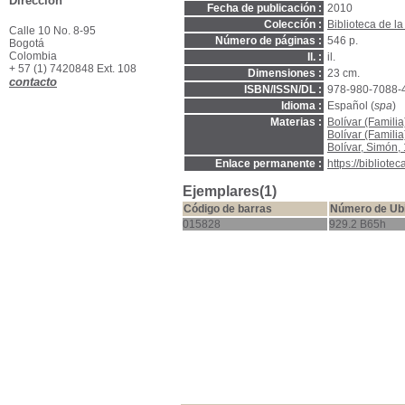
Dirección
Fecha de publicación :
2010
Colección :
Biblioteca de l
Calle 10 No. 8-95
Número de páginas :
546 p.
Bogotá
Colombia
Il. :
il.
+ 57 (1) 7420848 Ext. 108
Dimensiones :
23 cm.
contacto
ISBN/ISSN/DL :
978-980-7088-
Idioma :
Español (
spa
)
Materias :
Bolívar (Famili
Bolívar (Familia)
Bolívar, Simón,
Enlace permanente :
https://bibliot
Ejemplares(1)
Código de barras
Número de Ub
015828
929.2 B65h