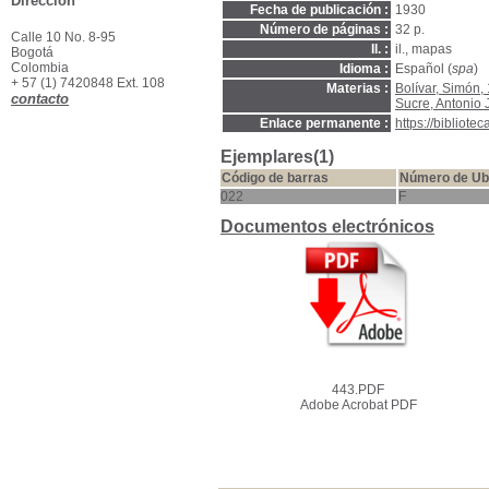
Dirección
Fecha de publicación :
1930
Número de páginas :
32 p.
Calle 10 No. 8-95
Il. :
il., mapas
Bogotá
Colombia
Idioma :
Español (
spa
)
+ 57 (1) 7420848 Ext. 108
Materias :
Bolívar, Simón
contacto
Sucre, Antonio
Enlace permanente :
https://bibliot
Ejemplares(1)
Código de barras
Número de Ub
022
F
Documentos electrónicos
443.PDF
Adobe Acrobat PDF