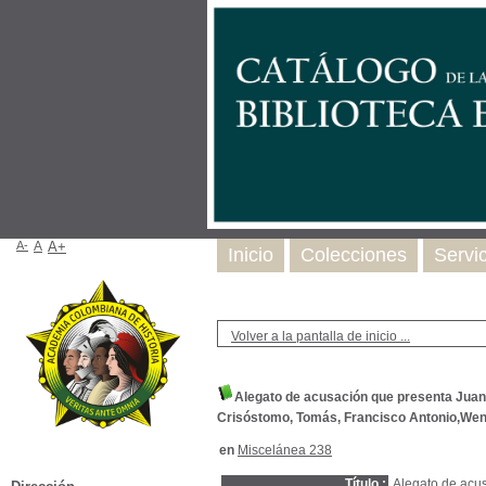
A-
A
A+
Inicio
Colecciones
Servi
Volver a la pantalla de inicio ...
Alegato de acusación que presenta Juan
Crisóstomo, Tomás, Francisco Antonio,Wenc
en
Miscelánea 238
Título :
Alegato de acu