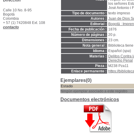
Dirección
los señores Est
José Antonio i 
Calle 10 No. 8-95
Tipo de documento :
texto impreso
Bogotá
Colombia
Autores :
Juan de Dios 
+ 57 (1) 7420848 Ext. 108
Editorial :
Bogotá : Impren
contacto
Fecha de publicación :
1876
Número de páginas :
20 p.
Dimensiones :
23 cm.
Nota general :
Biblioteca tien
Idioma :
Español (
spa
)
Materias :
Delitos Contra 
Derecho Penal
Pieza :
M238 Pza11
Enlace permanente :
https://bibliot
Ejemplares(0)
Estado
Ningún ejemplar asociado a este registro
Documentos electrónicos