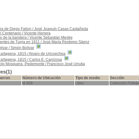
a de Diego Fallon
/
José Joaquín Casas Castañeda
l Centenario
/
Vicente Herrera
o de la bandera
/
Vicente Sebastián Mestre
yentes de Tunja en 1811
/
José María Restrepo Sáenz
lívar
/
Simón Bolívar
Cartagena, 1815
/
Alvaro de Uricoechea
Cartagena, 1815
/
Carlos E. Carrizosa
colo Mosquera -Pedemonte
/
Francisco José Urrutia
es(1)
barras
Número de Ubicación
Tipo de medio
Sección
M 009
Libro
Colección Follete