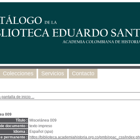
Colecciones
Servicios
Contacto
 pantalla de inicio ...
ea 009
Título :
Miscelánea 009
 de documento :
texto impreso
Idioma :
Español (
spa
)
ce permanente :
https://biblioteca.academiahistoria.org.co/pmb/opac_css/index.ph