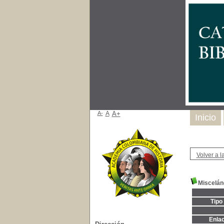
A-
A
A+
Inicio
Volver a la
Miscelán
Tipo
Enla