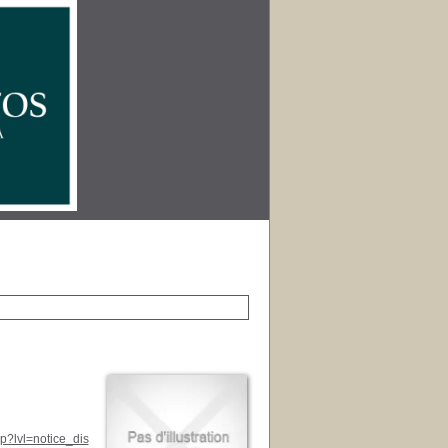
p?lvl=notice_dis