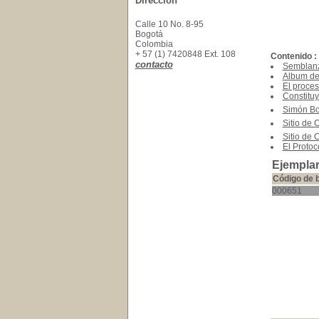
Dirección
Calle 10 No. 8-95
Bogotá
Colombia
+ 57 (1) 7420848 Ext. 108
Contenido :
contacto
Semblanz
Album de
El proces
Constitu
Simón Bo
Sitio de 
Sitio de 
El Proto
Ejemplar
Código de 
000651