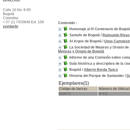
Dirección
Calle 10 No. 8-95
Bogotá
Colombia
+ 57 (1) 7420848 Ext. 108
Contenido :
contacto
Homenaje al IV Centenario de Bogot
Santafe de Bogotá
/
Raimundo Rivas
Al Argos de Bogotá
/
Unos Campesi
La Sociedad de Mejoras y Ornato de 
Mejoras y Ornato de Bogotá
Informe de una Comisión sobre compr
Guía histórica y descriptiva de la ci
Bogotá
/
Alberto Borda Tanco
Historia del Parque de Santander
/
Da
Ejemplares(1)
Código de barras
Número de Ubicac
000670
M 411