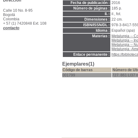
Dirección
Fecha de publicación :
2016
Número de páginas :
185 p.
Calle 10 No. 8-95
Il. :
il., fot.
Bogotá
Colombia
Dimensiones :
22 cm.
+ 57 (1) 7420848 Ext. 108
ISBN/ISSN/DL :
978-3-8417-55
contacto
Idioma :
Español (
spa
)
Materias :
Metalurgia -- C
Metalurgia -- I
Metalurgia -- 
Metalurgia -Am
Enlace permanente :
https://bibliot
Ejemplares(1)
Código de barras
Número de Ub
001799
727. 861 Ll37 