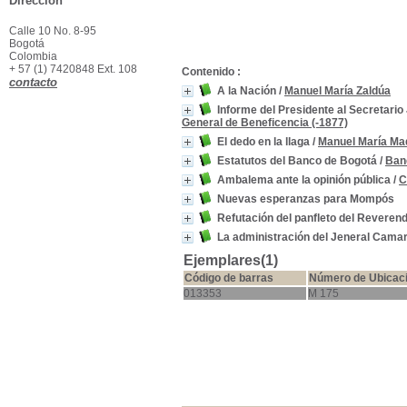
Dirección
Calle 10 No. 8-95
Bogotá
Colombia
+ 57 (1) 7420848 Ext. 108
Contenido :
contacto
A la Nación
/
Manuel María Zaldúa
Informe del Presidente al Secretari
General de Beneficencia (-1877)
El dedo en la llaga
/
Manuel María Ma
Estatutos del Banco de Bogotá
/
Ban
Ambalema ante la opinión pública
/
C
Nuevas esperanzas para Mompós
Refutación del panfleto del Reverend
La administración del Jeneral Cama
Ejemplares(1)
Código de barras
Número de Ubicac
013353
M 175