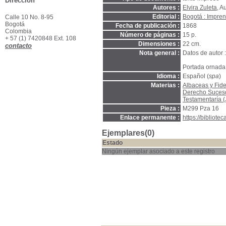
Dirección
Autores :
Elvira Zuleta
, A
Editorial :
Bogotá : Impren
Calle 10 No. 8-95
Bogotá
Fecha de publicación :
1868
Colombia
Número de páginas :
15 p.
+ 57 (1) 7420848 Ext. 108
Dimensiones :
22 cm.
contacto
Nota general :
Datos de autor 
Portada ornada
Idioma :
Español (
spa
)
Materias :
Albaceas y Fide
Derecho Suces
Testamentaría (
Pieza :
M299 Pza 16
Enlace permanente :
https://bibliot
Ejemplares(0)
Estado
Ningún ejemplar asociado a este registro