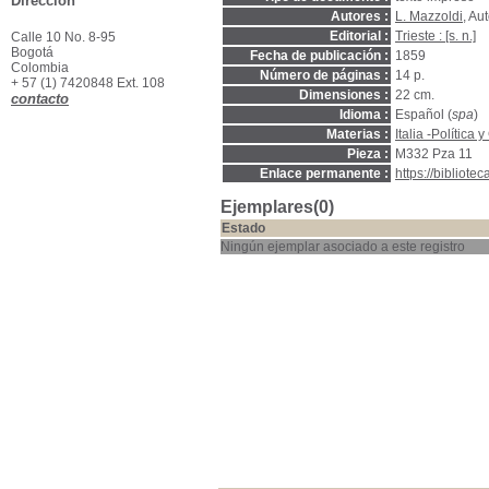
Dirección
Autores :
L. Mazzoldi
, Au
Editorial :
Trieste : [s. n.]
Calle 10 No. 8-95
Bogotá
Fecha de publicación :
1859
Colombia
Número de páginas :
14 p.
+ 57 (1) 7420848 Ext. 108
Dimensiones :
22 cm.
contacto
Idioma :
Español (
spa
)
Materias :
Italia -Política
Pieza :
M332 Pza 11
Enlace permanente :
https://bibliot
Ejemplares(0)
Estado
Ningún ejemplar asociado a este registro