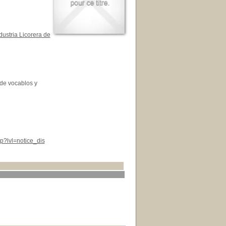
dustria Licorera de
 de vocablos y
p?lvl=notice_dis