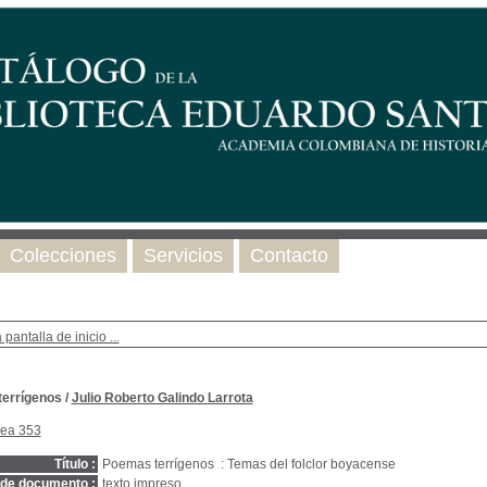
Colecciones
Servicios
Contacto
 pantalla de inicio ...
terrígenos
/
Julio Roberto Galindo Larrota
nea 353
Título :
Poemas terrígenos : Temas del folclor boyacense
 de documento :
texto impreso