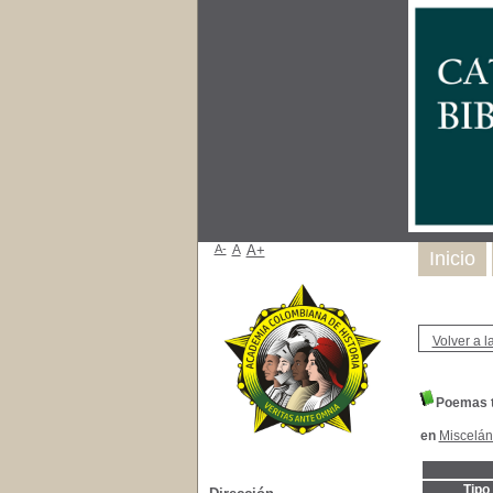
A-
A
A+
Inicio
Volver a la
Poemas 
en
Miscelá
Tipo