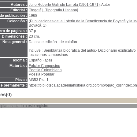
Autores :
Julio Roberto Galindo Larrota (1901-1971)
, Autor
Editorial :
[Bogotá] : Tipografía Hispana]
de publicación :
1968
Colección :
(Publicaciones de la Lotería de la Beneficencia de Boyacá y la In
Boyacá, 1)
ro de páginas :
37 p.
Dimensiones :
23 cm.
Nota general :
Datos de edición : de colofón
Incluye : Semblanza biográfica del autor.- Diccionario explicativo
locuciones campesinos. --
Idioma :
Español (
spa
)
Materias :
Folclor Campesino
Poesía Colombiana
Poesía Popular
Pieza :
M353 Pza 1
ce permanente :
https://biblioteca.academiahistoria.org.co/pmb/opac_css/index.ph
es(0)
plar asociado a este registro