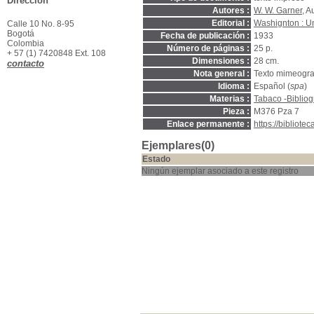
Dirección
Autores :
W. W. Garner
, A
Editorial :
Washignton : U
Calle 10 No. 8-95
Bogotá
Fecha de publicación :
1933
Colombia
Número de páginas :
25 p.
+ 57 (1) 7420848 Ext. 108
Dimensiones :
28 cm.
contacto
Nota general :
Texto mimeogra
Idioma :
Español (
spa
)
Materias :
Tabaco -Bibliog
Pieza :
M376 Pza 7
Enlace permanente :
https://bibliot
Ejemplares(0)
Estado
Ningún ejemplar asociado a este registro