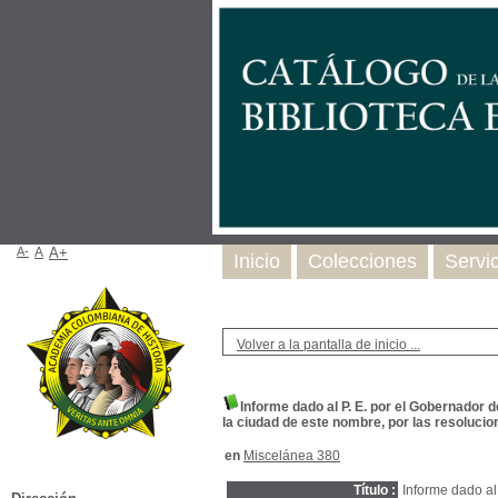
A-
A
A+
Inicio
Colecciones
Servi
Volver a la pantalla de inicio ...
Informe dado al P. E. por el Gobernador 
la ciudad de este nombre, por las resolucio
en
Miscelánea 380
Título :
Informe dado al