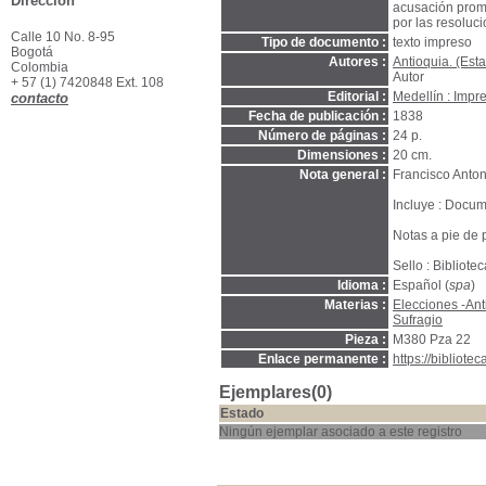
Dirección
acusación promo
por las resoluc
Calle 10 No. 8-95
Tipo de documento :
texto impreso
Bogotá
Autores :
Antioquia. (Es
Colombia
Autor
+ 57 (1) 7420848 Ext. 108
Editorial :
Medellín : Impr
contacto
Fecha de publicación :
1838
Número de páginas :
24 p.
Dimensiones :
20 cm.
Nota general :
Francisco Anton
Incluye : Docume
Notas a pie de 
Sello : Bibliote
Idioma :
Español (
spa
)
Materias :
Elecciones -Ant
Sufragio
Pieza :
M380 Pza 22
Enlace permanente :
https://bibliot
Ejemplares(0)
Estado
Ningún ejemplar asociado a este registro