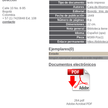
Dirección
Tipo de documento :
texto impreso
Autores :
Caja de Ahorros
Calle 10 No. 8-95
Editorial :
Bogotá : Imp. de
Bogotá
Colombia
Fecha de publicación :
1849
+ 57 (1) 7420848 Ext. 108
Número de páginas :
9 p.
contacto
Dimensiones :
22 cm.
Nota general :
Biblioteca tiene
Idioma :
Español (
spa
)
Pieza :
M389 Pza11
Enlace permanente :
https://bibliot
Ejemplares(0)
Estado
Ningún ejemplar asociado a este registro
Documentos electrónicos
264.pdf
Adobe Acrobat PDF