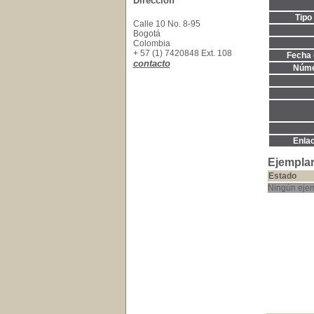
Dirección
Tipo
Calle 10 No. 8-95
Bogotá
Colombia
+ 57 (1) 7420848 Ext. 108
Fecha 
contacto
Núme
Enla
Ejemplar
Estado
Ningún ejem