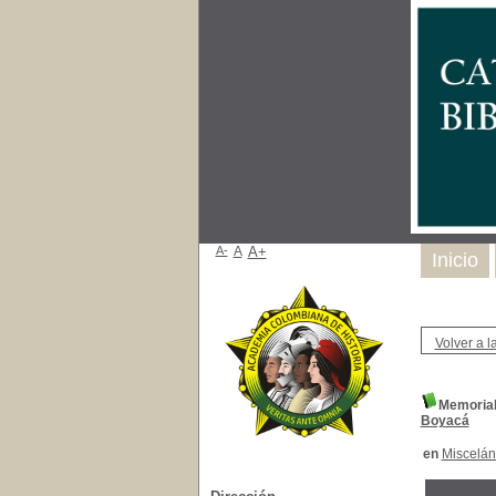
A-
A
A+
Inicio
Volver a la
Memorial 
Boyacá
en
Miscelá