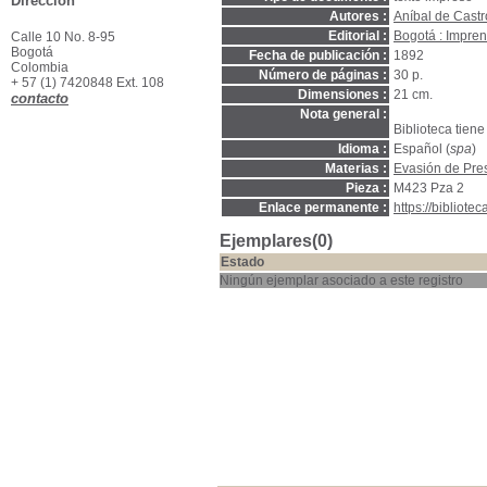
Dirección
Autores :
Aníbal de Cast
Editorial :
Bogotá : Impren
Calle 10 No. 8-95
Bogotá
Fecha de publicación :
1892
Colombia
Número de páginas :
30 p.
+ 57 (1) 7420848 Ext. 108
Dimensiones :
21 cm.
contacto
Nota general :
Biblioteca tien
Idioma :
Español (
spa
)
Materias :
Evasión de Pre
Pieza :
M423 Pza 2
Enlace permanente :
https://bibliot
Ejemplares(0)
Estado
Ningún ejemplar asociado a este registro