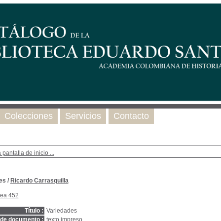
Colecciones
Servicios
Contacto
 pantalla de inicio ...
es
/
Ricardo Carrasquilla
nea 452
Título :
Variedades
 de documento :
texto impreso