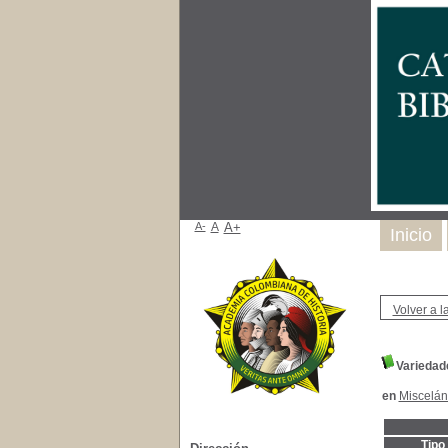
A-
A
A+
Inicio
Volver a la
Variedad
en
Miscelá
Tipo