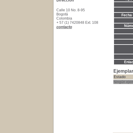
Dirección
Calle 10 No. 8-95
Bogotá
Fecha 
Colombia
+ 57 (1) 7420848 Ext. 108
Núme
contacto
Enla
Ejemplar
Estado
Ningún ejem