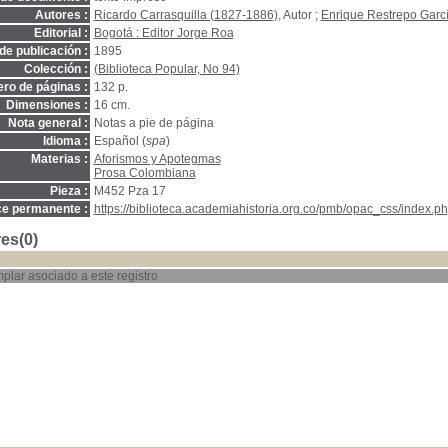
Autores :
Ricardo Carrasquilla (1827-1886)
, Autor ;
Enrique Restrepo Garc
Editorial :
Bogotá : Editor Jorge Roa
de publicación :
1895
Colección :
(Biblioteca Popular, No 94)
ro de páginas :
132 p.
Dimensiones :
16 cm.
Nota general :
Notas a pie de página
Idioma :
Español (
spa
)
Materias :
Aforismos y Apotegmas
Prosa Colombiana
Pieza :
M452 Pza 17
ce permanente :
https://biblioteca.academiahistoria.org.co/pmb/opac_css/index.ph
es(0)
plar asociado a este registro