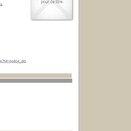
ía
,
p?lvl=notice_dis