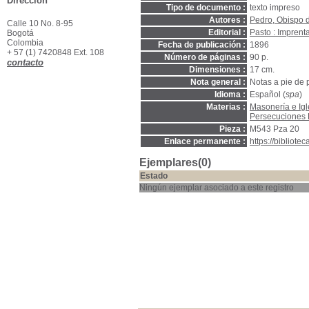
Dirección
Tipo de documento :
texto impreso
Autores :
Pedro, Obispo 
Calle 10 No. 8-95
Editorial :
Pasto : Imprent
Bogotá
Colombia
Fecha de publicación :
1896
+ 57 (1) 7420848 Ext. 108
Número de páginas :
90 p.
contacto
Dimensiones :
17 cm.
Nota general :
Notas a pie de 
Idioma :
Español (
spa
)
Materias :
Masonería e Igl
Persecuciones 
Pieza :
M543 Pza 20
Enlace permanente :
https://bibliot
Ejemplares(0)
Estado
Ningún ejemplar asociado a este registro