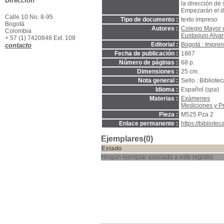
Dirección
la dirección de
Empezarán el d
Calle 10 No. 8-95
Tipo de documento :
texto impreso
Bogotá
Autores :
Colegio Mayor 
Colombia
Eustaquio Alva
+ 57 (1) 7420848 Ext. 108
Editorial :
Bogotá : Impre
contacto
Fecha de publicación :
1867
Número de páginas :
68 p.
Dimensiones :
25 cm.
Nota general :
Sello : Bibliot
Idioma :
Español (
spa
)
Materias :
Exámenes
Mediciones y P
Pieza :
M525 Pza 2
Enlace permanente :
https://bibliot
Ejemplares(0)
Estado
Ningún ejemplar asociado a este registro