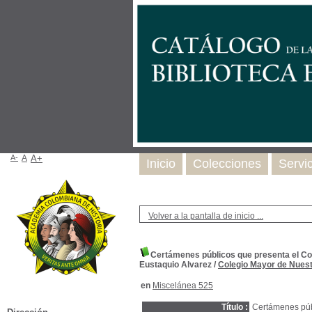
A-
A
A+
Inicio
Colecciones
Servi
Volver a la pantalla de inicio ...
Certámenes públicos que presenta el Col
Eustaquio Alvarez
/
Colegio Mayor de Nuest
en
Miscelánea 525
Título :
Certámenes públ