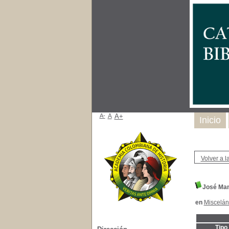
A-
A
A+
Inicio
Volver a la
José Manu
en
Miscelá
Tipo