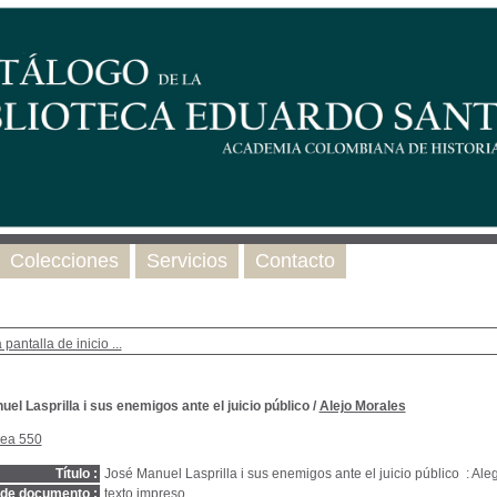
Colecciones
Servicios
Contacto
 pantalla de inicio ...
el Lasprilla i sus enemigos ante el juicio público
/
Alejo Morales
nea 550
Título :
José Manuel Lasprilla i sus enemigos ante el juicio público : Ale
 de documento :
texto impreso