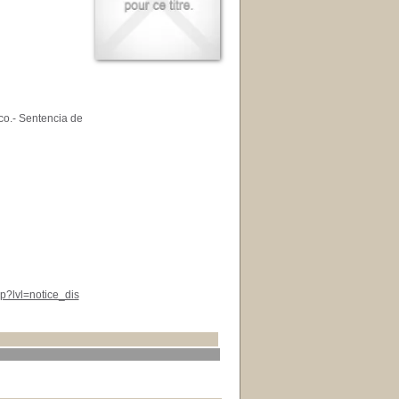
ico.- Sentencia de
p?lvl=notice_dis