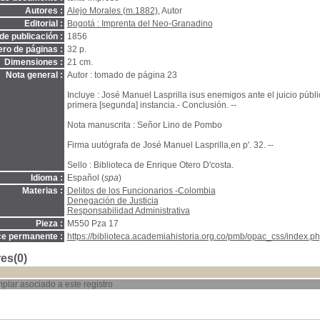
Autores :
Alejo Morales (m.1882)
, Autor
Editorial :
Bogotá : Imprenta del Neo-Granadino
de publicación :
1856
ro de páginas :
32 p.
Dimensiones :
21 cm.
Nota general :
Autor : tomado de página 23
Incluye : José Manuel Lasprilla isus enemigos ante el juicio públ
primera [segunda] instancia.- Conclusión. --
Nota manuscrita : Señor Lino de Pombo
Firma uutógrafa de José Manuel Lasprilla,en p'. 32. --
Sello : Biblioteca de Enrique Otero D'costa.
Idioma :
Español (
spa
)
Materias :
Delitos de los Funcionarios -Colombia
Denegación de Justicia
Responsabilidad Administrativa
Pieza :
M550 Pza 17
ce permanente :
https://biblioteca.academiahistoria.org.co/pmb/opac_css/index.ph
es(0)
plar asociado a este registro