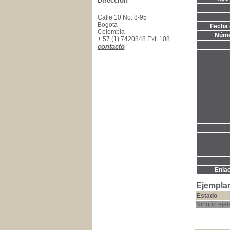
Dirección
Calle 10 No. 8-95
Bogotá
Fecha 
Colombia
Núme
+ 57 (1) 7420848 Ext. 108
contacto
Enla
Ejemplar
Estado
Ningún ejem