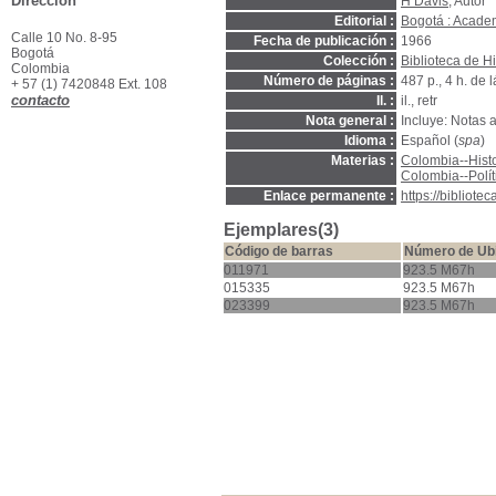
Dirección
H Davis
, Autor
Editorial :
Bogotá : Acade
Calle 10 No. 8-95
Fecha de publicación :
1966
Bogotá
Colección :
Biblioteca de Hi
Colombia
Número de páginas :
487 p., 4 h. de 
+ 57 (1) 7420848 Ext. 108
contacto
Il. :
il., retr
Nota general :
Incluye: Notas al
Idioma :
Español (
spa
)
Materias :
Colombia--Histo
Colombia--Polít
Enlace permanente :
https://bibliot
Ejemplares(3)
Código de barras
Número de Ub
011971
923.5 M67h
015335
923.5 M67h
023399
923.5 M67h