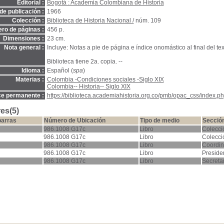
Editorial :
Bogotá : Academia Colombiana de Historia
de publicación :
1966
Colección :
Biblioteca de Historia Nacional /
núm. 109
ro de páginas :
456 p.
Dimensiones :
23 cm.
Nota general :
Incluye: Notas a pie de página e índice onomástico al final del tex
Biblioteca tiene 2a. copia. --
Idioma :
Español (
spa
)
Materias :
Colombia -Condiciones sociales -Siglo XIX
Colombia-- Historia-- Siglo XIX
ce permanente :
https://biblioteca.academiahistoria.org.co/pmb/opac_css/index.ph
es(5)
barras
Número de Ubicación
Tipo de medio
Secció
986.1008 G17c
Libro
Colecci
986.1008 G17c
Libro
Colecci
986.1008 G17c
Libro
Coordin
986.1008 G17c
Libro
Preside
986.1008 G17c
Libro
Secreta