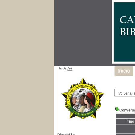
A-
A
A+
Inicio
Volver a la
Conversa
Tipo