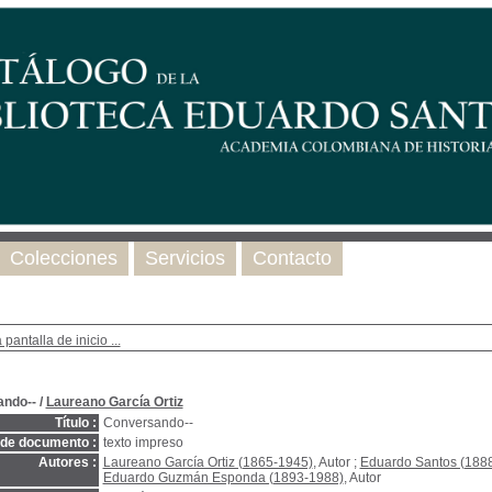
Colecciones
Servicios
Contacto
 pantalla de inicio ...
ndo--
/
Laureano García Ortiz
Título :
Conversando--
 de documento :
texto impreso
Autores :
Laureano García Ortiz (1865-1945)
, Autor ;
Eduardo Santos (188
Eduardo Guzmán Esponda (1893-1988)
, Autor