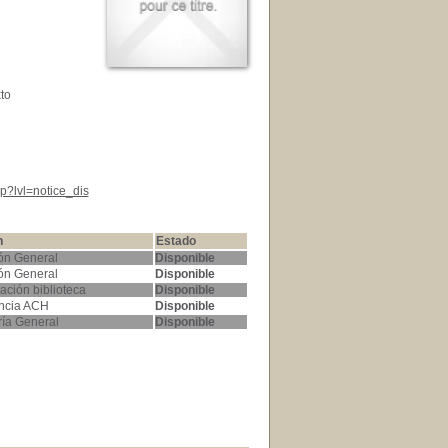
to
p?lvl=notice_dis
n
Estado
ón General
Disponible
ón General
Disponible
ación biblioteca
Disponible
ncia ACH
Disponible
ría General
Disponible