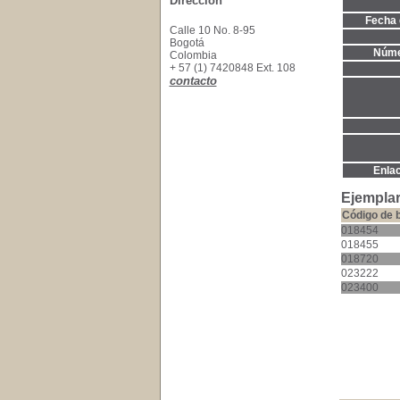
Dirección
Fecha 
Calle 10 No. 8-95
Bogotá
Núme
Colombia
+ 57 (1) 7420848 Ext. 108
contacto
Enla
Ejemplar
Código de 
018454
018455
018720
023222
023400