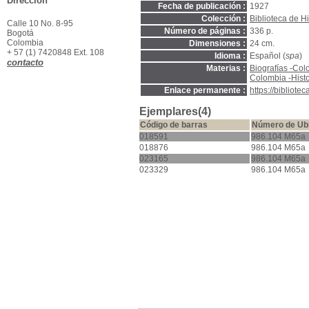
Dirección
Fecha de publicación :
1927
Colección :
Biblioteca de Hi
Calle 10 No. 8-95
Número de páginas :
336 p.
Bogotá
Colombia
Dimensiones :
24 cm.
+ 57 (1) 7420848 Ext. 108
Idioma :
Español (
spa
)
contacto
Materias :
Biografías -Co
Colombia -Hist
Enlace permanente :
https://bibliot
Ejemplares(4)
Código de barras
Número de Ub
018591
986.104 M65a
018876
986.104 M65a
023165
986.104 M65a
023329
986.104 M65a