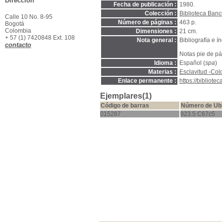
Dirección
Fecha de publicación :
1980.
Colección :
Biblioteca Ban
Calle 10 No. 8-95
Número de páginas :
463 p.
Bogotá
Colombia
Dimensiones :
21 cm.
+ 57 (1) 7420848 Ext. 108
Nota general :
Bibliografía e ín
contacto
Notas pie de pá
Idioma :
Español (
spa
)
Materias :
Esclavitud -Co
Enlace permanente :
https://bibliot
Ejemplares(1)
Código de barras
Número de Ub
015287
923.5 C67c5