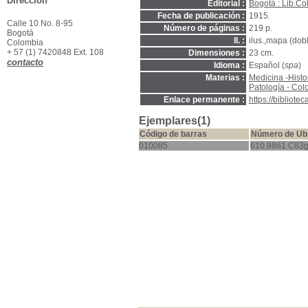
Dirección
Editorial :
Bogotá : Lib.C
Fecha de publicación :
1915.
Calle 10 No. 8-95
Número de páginas :
219 p.
Bogotá
Il. :
ilus.,mapa (dob
Colombia
+ 57 (1) 7420848 Ext. 108
Dimensiones :
23 cm.
contacto
Idioma :
Español (
spa
)
Materias :
Medicina -Histo
Patología - Co
Enlace permanente :
https://bibliot
Ejemplares(1)
Código de barras
Número de Ub
010085
610.9861 C83