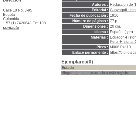
Dirección
Autores :
Redacción de "E
Editorial :
Guayaquil : Imp.
Calle 10 No. 8-95
Bogotá
Fecha de publicación :
1910
Colombia
Número de páginas :
77 p.
+ 57 (1) 7420848 Ext. 108
Dimensiones :
20 cm.
contacto
Idioma :
Español (
spa
)
Materias :
Ecuador -Histo
Perú -Historia
Pieza :
M008 Pza10
Enlace permanente :
https://bibliot
Ejemplares(0)
Estado
Ningún ejemplar asociado a este registro