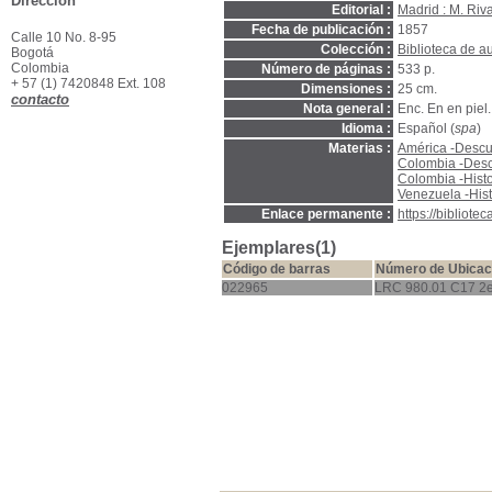
Dirección
Editorial :
Madrid : M. Riv
Fecha de publicación :
1857
Calle 10 No. 8-95
Colección :
Biblioteca de a
Bogotá
Colombia
Número de páginas :
533 p.
+ 57 (1) 7420848 Ext. 108
Dimensiones :
25 cm.
contacto
Nota general :
Enc. En en piel.
Idioma :
Español (
spa
)
Materias :
América -Descu
Colombia -Desc
Colombia -Hist
Venezuela -Hist
Enlace permanente :
https://bibliot
Ejemplares(1)
Código de barras
Número de Ubicac
022965
LRC 980.01 C17 2e