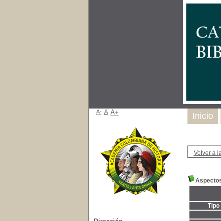
A-
A
A+
Inicio
Volver a la
Aspectos
Tipo