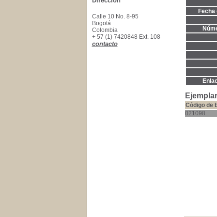
Dirección
Fecha 
Calle 10 No. 8-95
Bogotá
Núme
Colombia
+ 57 (1) 7420848 Ext. 108
contacto
Enla
Ejemplar
Código de 
021098