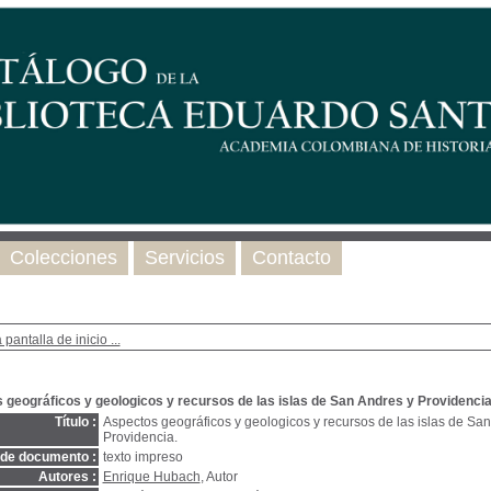
Colecciones
Servicios
Contacto
 pantalla de inicio ...
 geográficos y geologicos y recursos de las islas de San Andres y Providencia
Título :
Aspectos geográficos y geologicos y recursos de las islas de San
Providencia.
 de documento :
texto impreso
Autores :
Enrique Hubach
, Autor