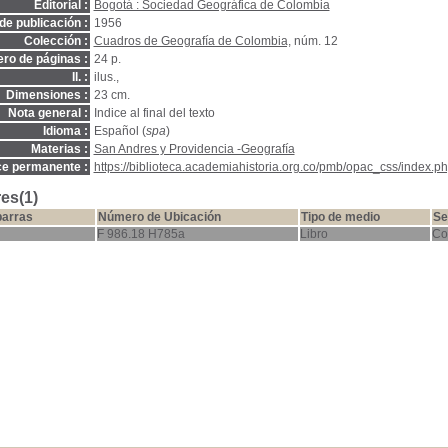
Editorial :
Bogotá : Sociedad Geográfica de Colombia
de publicación :
1956
Colección :
Cuadros de Geografía de Colombia,
núm. 12
ro de páginas :
24 p.
Il. :
ilus.,
Dimensiones :
23 cm.
Nota general :
Indice al final del texto
Idioma :
Español (
spa
)
Materias :
San Andres y Providencia -Geografía
ce permanente :
https://biblioteca.academiahistoria.org.co/pmb/opac_css/index.ph
es(1)
barras
Número de Ubicación
Tipo de medio
Se
F 986.18 H785a
Libro
Co