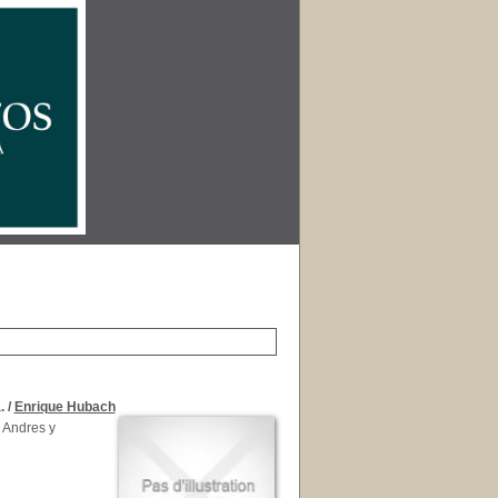
.
/
Enrique Hubach
 Andres y