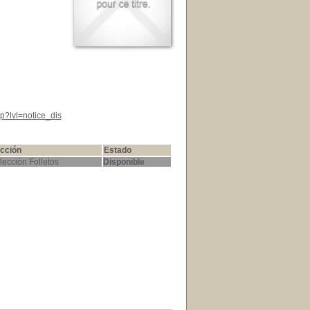
p?lvl=notice_dis
cción
Estado
lección Folletos
Disponible