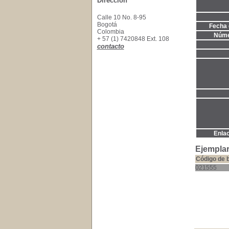
Dirección
Calle 10 No. 8-95
Bogotá
Fecha 
Colombia
Núme
+ 57 (1) 7420848 Ext. 108
contacto
Enla
Ejemplar
Código de 
021555