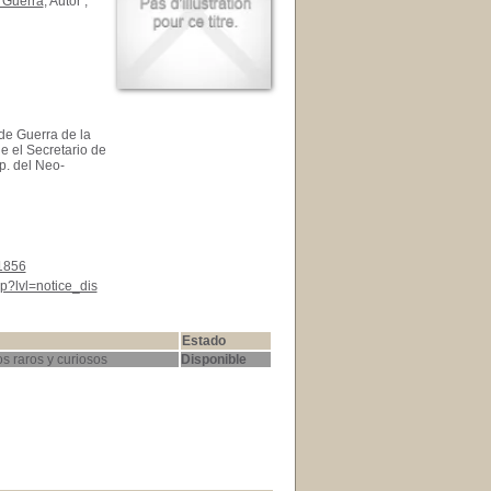
 Guerra
, Autor ;
de Guerra de la
 el Secretario de
p. del Neo-
1856
p?lvl=notice_dis
Estado
s raros y curiosos
Disponible