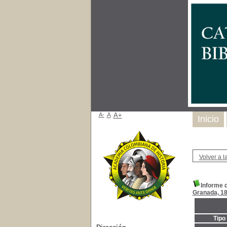
A-
A
A+
Inicio
Volver a la
Informe 
Granada, 18
Tipo