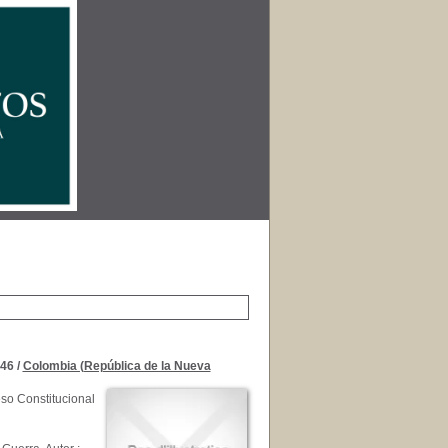
846
/
Colombia (República de la Nueva
so Constitucional