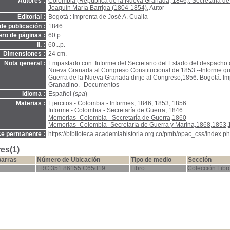
Autores :
Colombia (República de la Nueva Granada, 1846). Secretaría de
Joaquín María Barriga (1804-1854)
, Autor
Editorial :
Bogotá : Imprenta de José A. Cualla
de publicación :
1846
ro de páginas :
60 p.
Il. :
60...p.
Dimensiones :
24 cm.
Nota general :
Empastado con: Informe del Secretario del Estado del despacho 
Nueva Granada al Congreso Constitucional de 1853.--Informe que
Guerra de la Nueva Granada dirije al Congreso,1856. Bogotá. Im
Granadino.--Documentos
Idioma :
Español (
spa
)
Materias :
Ejercitos - Colombia - Informes, 1846, 1853, 1856
Informe - Colombia - Secretaría de Guerra, 1846
Memorias -Colombia - Secretaría de Guerra,1860
Memorias -Colombia -Secretaría de Guerra y Marina,1868,1853,
ce permanente :
https://biblioteca.academiahistoria.org.co/pmb/opac_css/index.ph
es(1)
barras
Número de Ubicación
Tipo de medio
Sección
LRC 351.86155 C65d19
Libro
Colección Libro