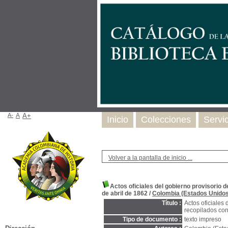
A-
A
A+
Inicio
Colecciones
Servi
Volver a la pantalla de inicio ...
Actos oficiales del gobierno provisorio 
de abril de 1862
/
Colombia (Estados Unidos
Título :
Actos oficiales
recopilados con
Tipo de documento :
texto impreso