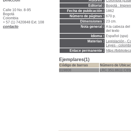
Dirección
Autores :
Colombia (Esta
Editorial :
Bogotá : Impre
Calle 10 No. 8-95
Fecha de publicación :
1862
Bogotá
Número de páginas :
670 p.
Colombia
Dimensiones :
23 cm.
+ 57 (1) 7420848 Ext. 108
contacto
Nota general :
A la cabeza del 
del texto
Idioma :
Español (
spa
)
Materias :
Legislación - C
Leyes - colomb
Enlace permanente :
https://bibliot
Ejemplares(1)
Código de barras
Número de Ubicac
019808
LRC 351.8611 C65